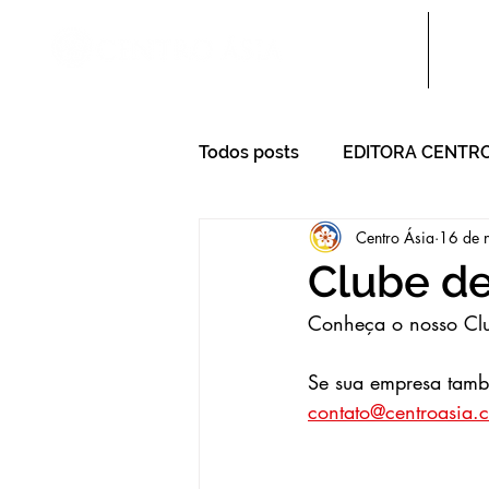
Sobre nós
Escol
Todos posts
EDITORA CENTRO
Centro Ásia
16 de 
Clube d
Conheça o nosso Clu
Se sua empresa també
contato@centroasia.