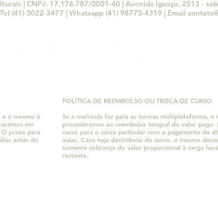
lturais | CNPJ: 17.176.787/0001-40 | Avenida Iguaçu, 2513 - sobr
Tel (41) 3022-3477 | Whatsapp (41) 98773-4319 | Email
contato@
POLÍTICA DE REEMBOLSO OU TROCA DE CURSO
, e o mesmo é
Se a matrícula for para as turmas multiplataforma, 
traremos em
procederemos ao reembolso integral do valor pag
. O prazo para
curso para o curso particular com o pagamento da 
dias antes do
aulas. Caso haja desistência do curso, o mesmo dev
somente cobrança do valor proporcional à carga hor
restante.