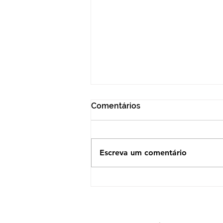
Comentários
Escreva um comentário
EXPOSIÇÃO CENTRO ÁSIA E
SESC DE LONDRINA -
Objetos que Fizeram a
Travessia: Memórias do