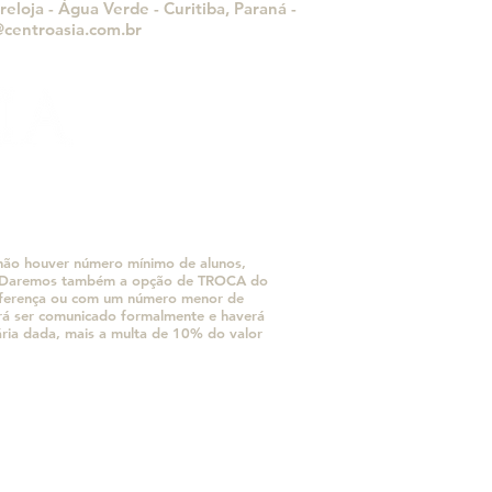
eloja - Água Verde - Curitiba, Paraná -
centroasia.com.br
e não houver número mínimo de alunos,
o. Daremos também a opção de TROCA do
diferença ou com um número menor de
erá ser comunicado formalmente e haverá
ária dada, mais a multa de 10% do valor