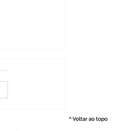
xões Espirituais:
uras Indígena Brasileira
^ Voltar ao topo
ponesa