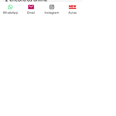
Preço
WhatsApp
Email
Instagram
Aulas
R$ 80,00
Esse evento está esgotado.
Compartilhe este evento
^ Voltar ao topo
Centro Brasil Ásia de Estudos Culturais |
CNPJ:
17.176.787
/0001-40 | Avenida
Iguaçu, 2513 - sobreloja - Água Verde -