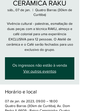
CERÂMICA RAKU
sáb., 07 de jan.
  |  
Quatro Barras (30km de
Curitiba)
Vivência cultural - palestras, esmaltação de
duas peças com a técnica RAKU, almoço e
café colonial para uma experiência
EXCLUSIVA para 12 pessoas. O Ateliê de
cerâmica e o Café serão fechados para uso
exclusivo do grupo.
Os ingressos não estão à venda
Ver outros eventos
Horário e local
07 de jan. de 2023, 09:00 – 18:00
Quatro Barras (30km de Curitiba), Av. Dom
Pedro II, 6609 - Bairro Campininha, Quatro