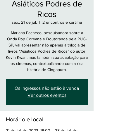
Asiáticos Podres de
Ricos
sex., 21 de jul.
  |  
2 encontros e cartilha
Mariana Pacheco, pesquisadora sobre a
Onda Pop Coreana e Doutoranda pela PUC-
SP, vai apresentar não apenas a trilogia de
livros “Asiáticos Podres de Ricos” do autor
Kevin Kwan, mas também sua adaptação para
os cinemas, contextualizando com a rica
história de Cingapura.
Os ingressos não estão à venda
Ver outros eventos
Horário e local
21 de jul. de 2023, 19:00 – 28 de jul. de