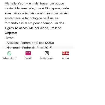
Michelle Yeoh – e mais: trazer um pouco 
desta cidade-estado, que é Cingapura, onde 
suas raízes orientais construíram um paraíso 
sustentável e tecnológico na Ásia, se 
tornando assim em pouco tempo um dos 
Tigres Ásiaticos. Melhor ainda, um leão.
Objetos:
Livros:
- Asiáticos Podres de Ricos (2013)
- Namorada Podre de Rica (2015)
Saiba Mais >
WhatsApp
Email
Instagram
Aulas
Compartilhe este evento
^ Voltar ao topo