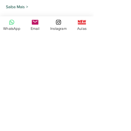
Saiba Mais >
Compartilhe este evento
WhatsApp
Email
Instagram
Aulas
^ Voltar ao topo
Centro Brasil Ásia de Estudos Culturais |
CNPJ:
17.176.787
/0001-40 | Avenida
Iguaçu, 2513 - sobreloja - Água Verde -
Curitiba, Paraná -
80240-030
| Tel
(41)
3022-3477
| Whatsapp
(41) 98773-4319
|
Email
contato@centroasia.com.br