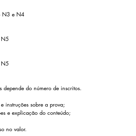
io N3 e N4
o N5
o N5
s depende do número de inscritos.
 e instruções sobre a prova;
ões e explicação do conteúdo;
so no valor.