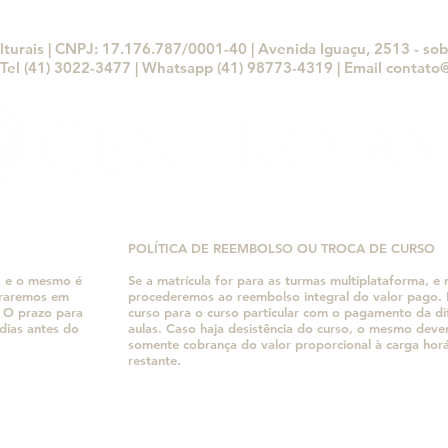
e Ja
lturais | CNPJ: 17.176.787/0001-40 | Avenida Iguaçu, 2513 - sobr
Tel (41) 3022-3477 | Whatsapp (41) 98773-4319 | Email
contato@
POLÍTICA DE REEMBOLSO OU TROCA DE CURSO
, e o mesmo é
Se a matrícula for para as turmas multiplataforma, 
traremos em
procederemos ao reembolso integral do valor pag
. O prazo para
curso para o curso particular com o pagamento da 
dias antes do
aulas. Caso haja desistência do curso, o mesmo dev
somente cobrança do valor proporcional à carga hor
restante.