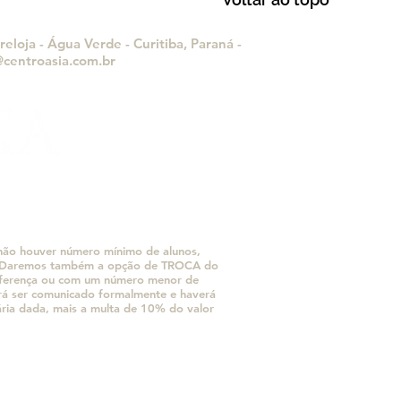
ponesa
eloja - Água Verde - Curitiba, Paraná -
centroasia.com.br
e não houver número mínimo de alunos,
o. Daremos também a opção de TROCA do
diferença ou com um número menor de
erá ser comunicado formalmente e haverá
ária dada, mais a multa de 10% do valor