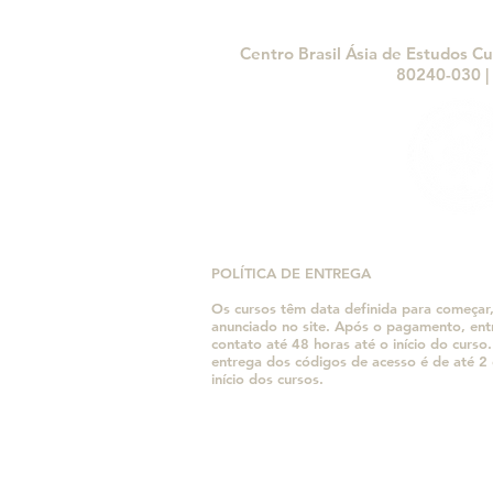
Objetos que Fizeram a
Travessia: Memórias do
Artesanato Japonês no
Centro Brasil Ásia de Estudos Cu
Brasil
80240-030 | 
POLÍTICA DE ENTREGA
Os cursos têm data definida para começar
anunciado no site. Após o pagamento, en
contato até 48 horas até o início do curso
entrega dos códigos de acesso é de até 2 
início dos cursos.