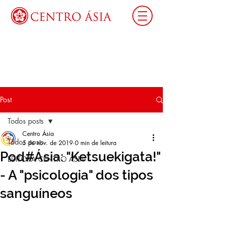
Login
Post
Todos posts
Centro Ásia
Todos posts
5 de nov. de 2019
0 min de leitura
Pod#Ásia: "Ketsuekigata!"
EDITORA CENTRO ÁSIA
- A "psicologia" dos tipos
sanguíneos