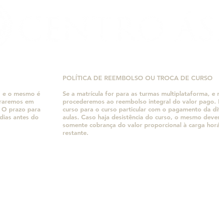
POLÍTICA DE REEMBOLSO OU TROCA DE CURSO
, e o mesmo é
Se a matrícula for para as turmas multiplataforma, 
traremos em
procederemos ao reembolso integral do valor pag
. O prazo para
curso para o curso particular com o pagamento da 
dias antes do
aulas. Caso haja desistência do curso, o mesmo dev
somente cobrança do valor proporcional à carga hor
restante.