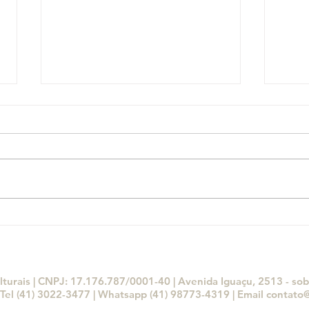
Conto de Kenji Miyazawa -
Cone
presente do Centro Ásia
Cult
e Ja
lturais | CNPJ: 17.176.787/0001-40 | Avenida Iguaçu, 2513 - sobr
Tel (41) 3022-3477 | Whatsapp (41) 98773-4319 | Email
contato@