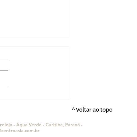
xões Espirituais:
uras Indígena Brasileira
^ Voltar ao topo
ponesa
eloja - Água Verde - Curitiba, Paraná -
centroasia.com.br