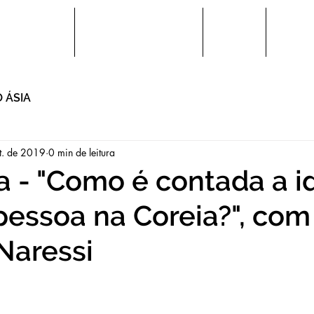
a de Idiomas
Horários e Matrículas
Eventos
Editora
 ÁSIA
t. de 2019
0 min de leitura
 - "Como é contada a i
essoa na Coreia?", com
Naressi