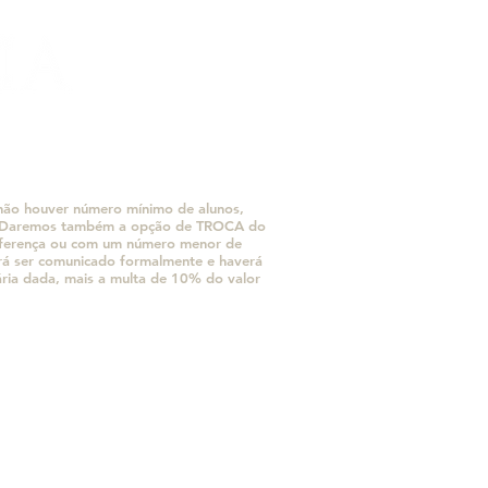
e não houver número mínimo de alunos,
o. Daremos também a opção de TROCA do
diferença ou com um número menor de
erá ser comunicado formalmente e haverá
ária dada, mais a multa de 10% do valor