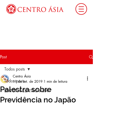
Login
Post
Todos posts
Centro Ásia
Todos posts
19 de set. de 2019
1 min de leitura
Palestra sobre
EDITORA CENTRO ÁSIA
Previdência no Japão